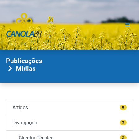
Publicações
Mídias
Artigos
8
Divulgação
3
Circular Técnica
2